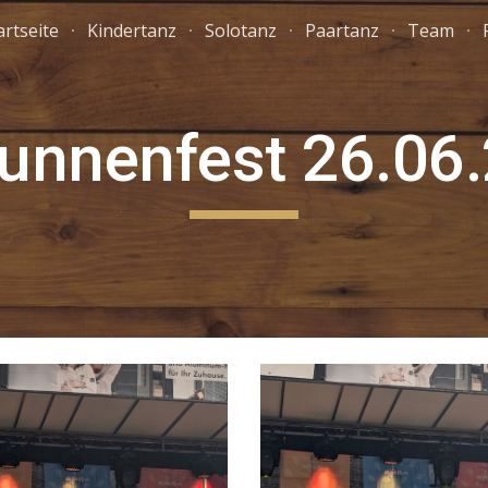
artseite
Kindertanz
Solotanz
Paartanz
Team
ip to main content
Skip to navigat
unnenfest 26.06